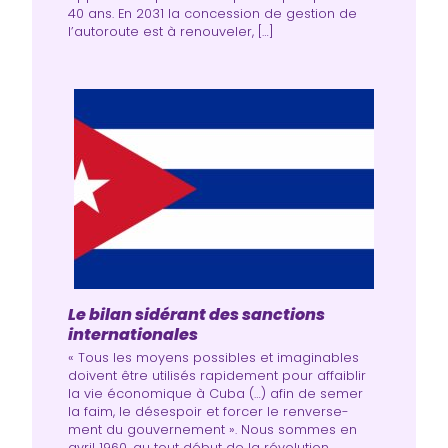
40 ans. En 2031 la concession de gestion de
l’autoroute est à renouveler, […]
Le bilan sidérant des sanctions
internationales
« Tous les moyens pos­sibles et ima­gi­nables
doivent être uti­li­sés rapi­de­ment pour affai­blir
la vie éco­no­mique à Cuba (…) afin de semer
la faim, le déses­poir et for­cer le ren­ver­se­
ment du gou­ver­ne­ment ». Nous sommes en
avril 1960, au tout début de la révo­lu­tion