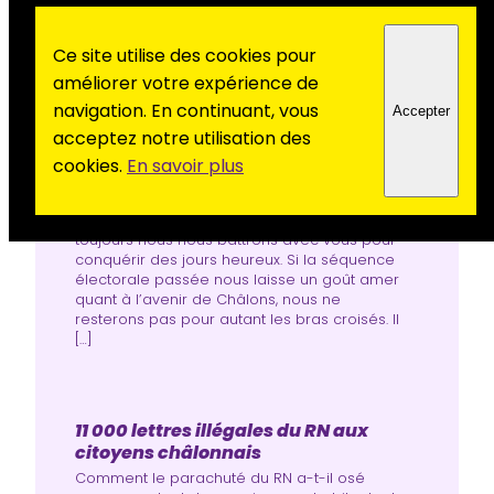
Ce site utilise des cookies pour
améliorer votre expérience de
navigation. En continuant, vous
Accepter
Parce qu’un autre monde est
acceptez notre utilisation des
possible
cookies.
En savoir plus
Oui, au Parti communiste français, à Châlons,
nous pensons qu’un autre monde est
possible. Jamais nous ne nous résignerons.Et
toujours nous nous battrons avec vous pour
conquérir des jours heureux. Si la séquence
électorale passée nous laisse un goût amer
quant à l’avenir de Châlons, nous ne
resterons pas pour autant les bras croisés. Il
[…]
11 000 lettres illégales du RN aux
citoyens châlonnais
Comment le parachuté du RN a-t-il osé