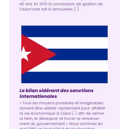
40 ans. En 2031 la concession de gestion de
l’autoroute est à renouveler, […]
Le bilan sidérant des sanctions
internationales
« Tous les moyens pos­sibles et ima­gi­nables
doivent être uti­li­sés rapi­de­ment pour affai­blir
la vie éco­no­mique à Cuba (…) afin de semer
la faim, le déses­poir et for­cer le ren­ver­se­
ment du gou­ver­ne­ment ». Nous sommes en
avril 1960, au tout début de la révo­lu­tion