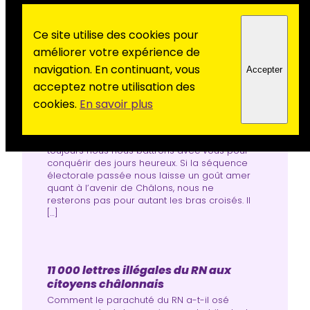
Ce site utilise des cookies pour
améliorer votre expérience de
navigation. En continuant, vous
Accepter
Parce qu’un autre monde est
acceptez notre utilisation des
possible
cookies.
En savoir plus
Oui, au Parti communiste français, à Châlons,
nous pensons qu’un autre monde est
possible. Jamais nous ne nous résignerons.Et
toujours nous nous battrons avec vous pour
conquérir des jours heureux. Si la séquence
électorale passée nous laisse un goût amer
quant à l’avenir de Châlons, nous ne
resterons pas pour autant les bras croisés. Il
[…]
11 000 lettres illégales du RN aux
citoyens châlonnais
Comment le parachuté du RN a-t-il osé