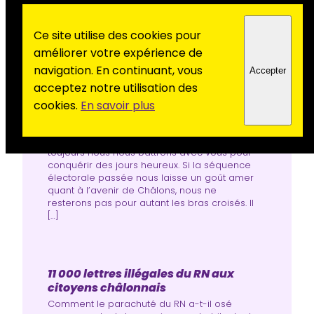
Ce site utilise des cookies pour
améliorer votre expérience de
navigation. En continuant, vous
Accepter
Parce qu’un autre monde est
acceptez notre utilisation des
possible
cookies.
En savoir plus
Oui, au Parti communiste français, à Châlons,
nous pensons qu’un autre monde est
possible. Jamais nous ne nous résignerons.Et
toujours nous nous battrons avec vous pour
conquérir des jours heureux. Si la séquence
électorale passée nous laisse un goût amer
quant à l’avenir de Châlons, nous ne
resterons pas pour autant les bras croisés. Il
[…]
11 000 lettres illégales du RN aux
citoyens châlonnais
Comment le parachuté du RN a-t-il osé