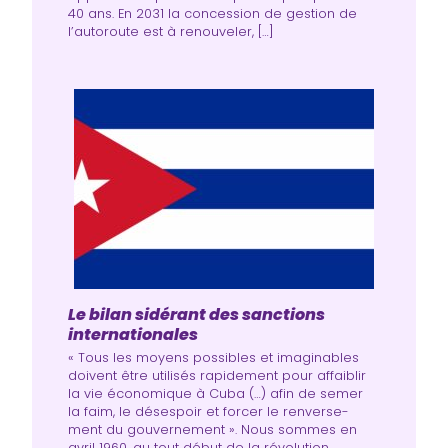
40 ans. En 2031 la concession de gestion de
l’autoroute est à renouveler, […]
Le bilan sidérant des sanctions
internationales
« Tous les moyens pos­sibles et ima­gi­nables
doivent être uti­li­sés rapi­de­ment pour affai­blir
la vie éco­no­mique à Cuba (…) afin de semer
la faim, le déses­poir et for­cer le ren­ver­se­
ment du gou­ver­ne­ment ». Nous sommes en
avril 1960, au tout début de la révo­lu­tion