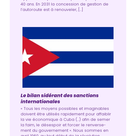
40 ans. En 2031 la concession de gestion de
l’autoroute est à renouveler, […]
Le bilan sidérant des sanctions
internationales
« Tous les moyens pos­sibles et ima­gi­nables
doivent être uti­li­sés rapi­de­ment pour affai­blir
la vie éco­no­mique à Cuba (…) afin de semer
la faim, le déses­poir et for­cer le ren­ver­se­
ment du gou­ver­ne­ment ». Nous sommes en
avril 1960, au tout début de la révo­lu­tion