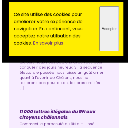
Ce site utilise des cookies pour
améliorer votre expérience de
navigation. En continuant, vous
Accepter
Parce qu’un autre monde est
acceptez notre utilisation des
possible
cookies.
En savoir plus
Oui, au Parti communiste français, à Châlons,
nous pensons qu’un autre monde est
possible. Jamais nous ne nous résignerons.Et
toujours nous nous battrons avec vous pour
conquérir des jours heureux. Si la séquence
électorale passée nous laisse un goût amer
quant à l’avenir de Châlons, nous ne
resterons pas pour autant les bras croisés. Il
[…]
11 000 lettres illégales du RN aux
citoyens châlonnais
Comment le parachuté du RN a-t-il osé