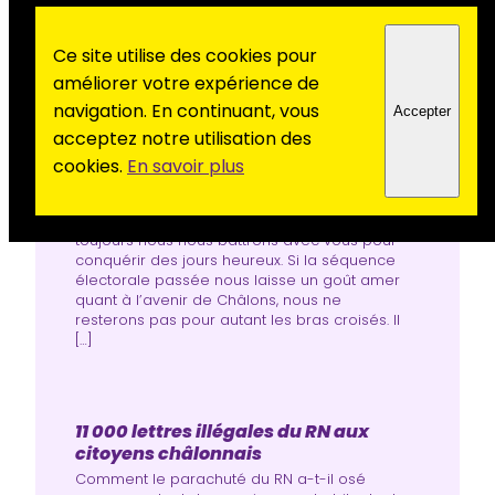
Ce site utilise des cookies pour
améliorer votre expérience de
navigation. En continuant, vous
Accepter
Parce qu’un autre monde est
acceptez notre utilisation des
possible
cookies.
En savoir plus
Oui, au Parti communiste français, à Châlons,
nous pensons qu’un autre monde est
possible. Jamais nous ne nous résignerons.Et
toujours nous nous battrons avec vous pour
conquérir des jours heureux. Si la séquence
électorale passée nous laisse un goût amer
quant à l’avenir de Châlons, nous ne
resterons pas pour autant les bras croisés. Il
[…]
11 000 lettres illégales du RN aux
citoyens châlonnais
Comment le parachuté du RN a-t-il osé