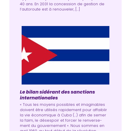
40 ans. En 2031 la concession de gestion de
l’autoroute est à renouveler, […]
Le bilan sidérant des sanctions
internationales
« Tous les moyens pos­sibles et ima­gi­nables
doivent être uti­li­sés rapi­de­ment pour affai­blir
la vie éco­no­mique à Cuba (…) afin de semer
la faim, le déses­poir et for­cer le ren­ver­se­
ment du gou­ver­ne­ment ». Nous sommes en
avril 1960, au tout début de la révo­lu­tion