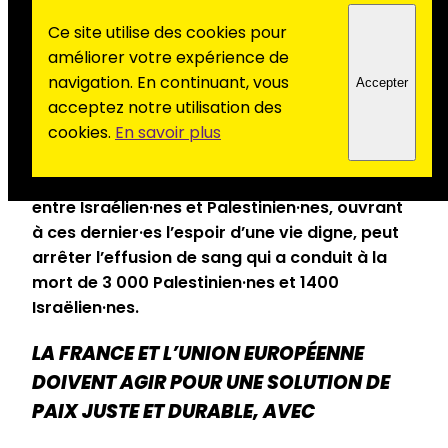
doit agir en ce sens.
Ce site utilise des cookies pour
La parole de la France reste trop inaudible. Elle
améliorer votre expérience de
doit prendre la tête d’un grand mouvement
navigation. En continuant, vous
Accepter
pour enrayer l’escalade des violences et
acceptez notre utilisation des
trouver une issue diplomatique à cette guerre
cookies.
En savoir plus
pour les peuples palestinien et israélien.
Seule une perspective de paix dans la justice
entre Israélien·nes et Palestinien·nes, ouvrant
à ces dernier·es l’espoir d’une vie digne, peut
arrêter l’effusion de sang qui a conduit à la
mort de 3 000 Palestinien·nes et 1400
Israëlien·nes.
LA FRANCE ET L’UNION EUROPÉENNE
DOIVENT AGIR POUR UNE SOLUTION DE
PAIX JUSTE ET DURABLE, AVEC