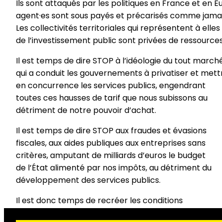
Ils sont attaqués par les politiques en France et en E
agent·es sont sous payés et précarisés comme jamai
Les collectivités territoriales qui représentent à elles
de l’investissement public sont privées de ressources
Il est temps de dire STOP à l’idéologie du tout march
qui a conduit les gouvernements à privatiser et mett
en concurrence les services publics, engendrant
toutes ces hausses de tarif que nous subissons au
détriment de notre pouvoir d’achat.
Il est temps de dire STOP aux fraudes et évasions
fiscales, aux aides publiques aux entreprises sans
critères, amputant de milliards d’euros le budget
de l’État alimenté par nos impôts, au détriment du
développement des services publics.
Il est donc temps de recréer les conditions
d’une société solidaire et démocratique.