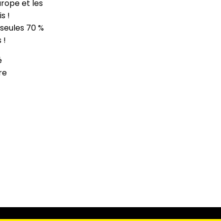
urope et les
s !
 seules 70 %
 !
é
re