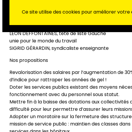
« Il faut augmenter les salaires des
Ce site utilise des cookies pour améliorer votre
agent.es et en finir avec l’austérité
en France et en Europe.»
LÉON DEFFONTAINES, tête de liste Gauche
unie pour le monde du travail
SIGRID GÉRARDIN, syndicaliste enseignante
Nos propositions
Revalorisation des salaires par l’augmentation de 30
d’indice pour rattraper les années de gel !
Doter les services publics existant des moyens néces
fonctionnement avec du personnel sous statut.
Mettre fin à la baisse des dotations aux collectivités 
difficulté pour leur permettre d’assurer leurs mission
Adopter un moratoire sur la fermeture des structure
mission de service public : maintien des classes dans 
services dans les hôpitaux…