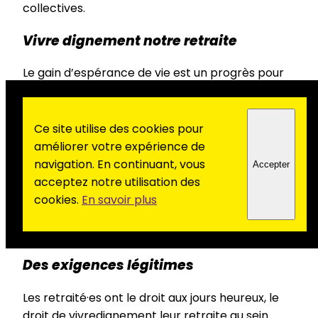
collectives.
Vivre dignement notre retraite
Le gain d’espérance de vie est un progrès pour
toute la société. Le vieillissement est aussi une
chance pour bâtir une société solidaire,
intergénérationnelle. Mais gouvernement et
Ce site utilise des cookies pour
patronat estiment qu’il s’agit uniquement d’un
améliorer votre expérience de
coût à réduire comme l’exige l’Union
navigation. En continuant, vous
Accepter
européenne. La retraite est un choix de société
acceptez notre utilisation des
essentiel qui suppose d’intégrer pleinement
cookies.
En savoir plus
dans les politiques publiques mises en œuvre la
notion de société pour tous les âges.
Des exigences légitimes
Les retraité·es ont le droit aux jours heureux, le
droit de vivredignement leur retraite au sein