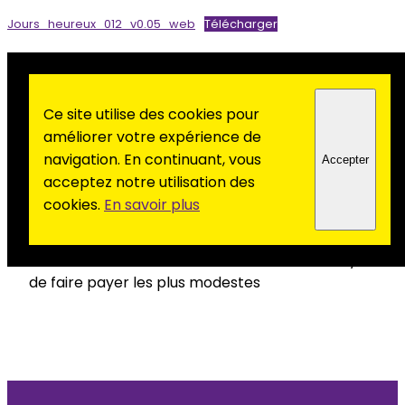
Jours_heureux_012_v0.05_web
Télécharger
[1] Ils veulent nous diviser, rassemblons-nous! |
Ce site utilise des cookies pour
Transport en commun gratuit | Un petit retour
améliorer votre expérience de
de la Fête de l’Humanité | On n’aime, on n’aime
navigation. En continuant, vous
Accepter
pas [2] La biodiversité a-t-elle besoin de
acceptez notre utilisation des
pelleteuses et de tronçonneuses ? | Le sport
cookies.
En savoir plus
pour tous | Entre paroles et actes un gouffre |
Qui a donné l’ordre de retirer les inscriptions sur
les bâtiments du Verbeau ? | Portrait | Un moyen
de faire payer les plus modestes