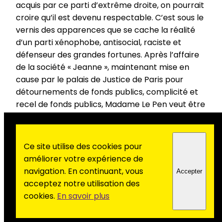
acquis par ce parti d’extrême­ droite, on pourrait
croire qu’il est devenu respectable. C’est sous le
vernis des apparences que se cache la réalité
d’un parti xénophobe, anti­social, raciste et
défenseur des grandes fortunes. Après l’affaire
de la société « Jeanne », maintenant mise en
cause par le palais de Justice de Paris pour
détournements de fonds publics, complicité et
recel de fonds publics, Madame Le Pen veut être
libre de jouer avec l’argent public au profit de
son parti, sinon elle hurle et joue les victimes !
Ce site utilise des cookies pour
Or, que s’est-­il passé à l’assemblée nationale
améliorer votre expérience de
ces derniers jours ?
navigation. En continuant, vous
Accepter
Les différentes forces de gauche ont réussi à
acceptez notre utilisation des
faire voter des mesures favorables aux salariés,
cookies.
En savoir plus
pour la Sécu, pour les Retraites : 13 milliards de
recettes supplémentaires pour répondre aux