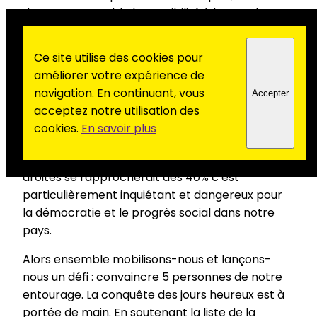
donnons ensemble la possibilité à la Gauche
Unie portée par le PCF de garantir la
souveraineté démocratique des peuples,
Ce site utilise des cookies pour
promouvoir la paix et la sécurité collective,
améliorer votre expérience de
prendre le pouvoir sur le capital, développer les
navigation. En continuant, vous
Accepter
services publics, conquérir le progrès social et
acceptez notre utilisation des
l’égalité.
cookies.
En savoir plus
Selon les sondages le score des extrèmes
droites se rapprocherait des 40% c’est
particulièrement inquiétant et dangereux pour
la démocratie et le progrès social dans notre
pays.
Alors ensemble mobilisons-nous et lançons-
nous un défi : convaincre 5 personnes de notre
entourage. La conquête des jours heureux est à
portée de main. En soutenant la liste de la