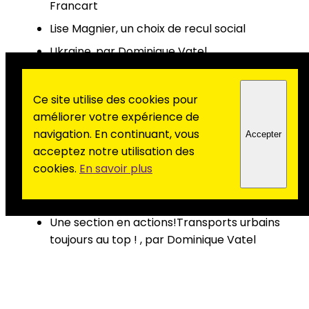
Francart
Lise Magnier, un choix de recul social
Ukraine, par Dominique Vatel
La TVA doit-elle baisser ? par Didier
Lassauzay
Ce site utilise des cookies pour
Bien vieillir, par Jean-Pierre Dupuis
améliorer votre expérience de
navigation. En continuant, vous
Accepter
Une nuit aux urgences… par Annie Dupuis
acceptez notre utilisation des
Privés d’entrées !, par Dominique Vatel
cookies.
En savoir plus
Le capital frappe à Châlons, par Gérard
Laurent
Une section en actions!Transports urbains
toujours au top ! , par Dominique Vatel