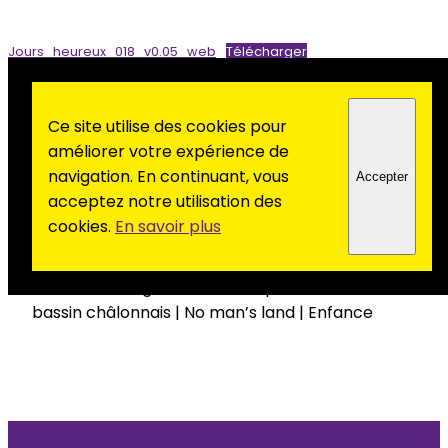
Jours_heureux_018_v0.05_web
Télécharger
Ce site utilise des cookies pour
[1] 2026 une année de changement et d’espoirs |
améliorer votre expérience de
3 questions à Dominique Vatel | Le chiffre | On
navigation. En continuant, vous
Accepter
n’aime, on n’aime pas [2] Impulsons le
acceptez notre utilisation des
changement nécessaire pour notre ville et son
cookies.
En savoir plus
agglomération | HLM : un mot qui résonne
encore | Pas d’écologie sans justice | La
fermeture de grands sites de production du
bassin châlonnais | No man’s land | Enfance