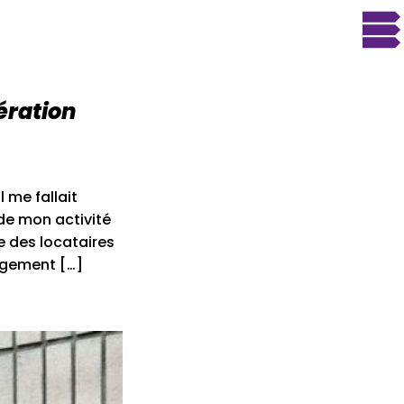
ération
 me fallait
de mon activité
e des locataires
logement […]