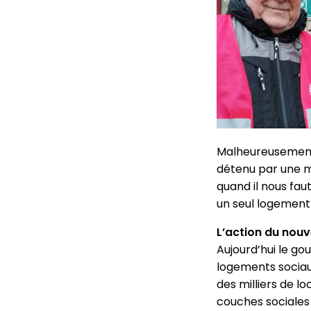
Malheureusement, 
détenu par une m
quand il nous fau
un seul logement 
L’action du nou
Aujourd’hui le g
logements sociaux
des milliers de l
couches sociales l