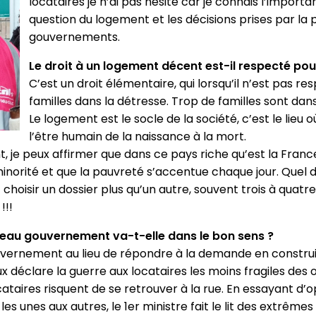
locataires je n’ai pas hésité car je connais l’import
question du logement et les décisions prises par la p
gouvernements.
Le droit à un logement décent est-il respecté pou
C’est un droit élémentaire, qui lorsqu’il n’est pas r
familles dans la détresse. Trop de familles sont dans
Le logement est le socle de la société, c’est le lieu o
l’être humain de la naissance à la mort.
je peux affirmer que dans ce pays riche qu’est la France
inorité et que la pauvreté s’accentue chaque jour. Quel
t choisir un dossier plus qu’un autre, souvent trois à qua
!!!
veau gouvernement va-t-elle dans le bon sens ?
ouvernement au lieu de répondre à la demande en constru
 déclare la guerre aux locataires les moins fragiles des o
ocataires risquent de se retrouver à la rue. En essayant d’
es unes aux autres, le 1er ministre fait le lit des extrêmes