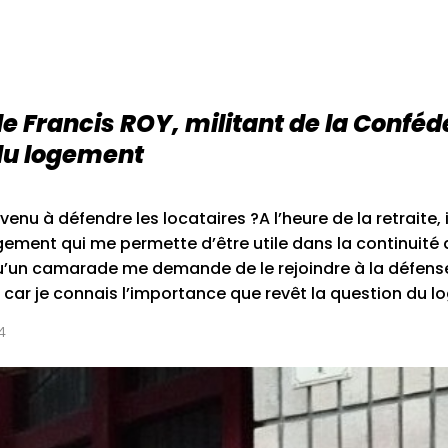
de Francis ROY, militant de la Conféd
du logement
u à défendre les locataires ?A l’heure de la retraite, il
ement qui me permette d’être utile dans la continuité 
u’un camarade me demande de le rejoindre à la défens
té car je connais l’importance que revêt la question du 
4