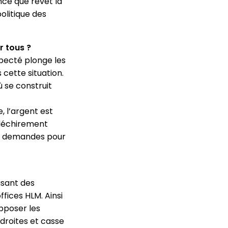
ance que revêt la
olitique des
r tous ?
especté plonge les
 cette situation.
ù se construit
, l’argent est
 déchirement
tre demandes pour
isant des
ffices HLM. Ainsi
opposer les
 droites et casse