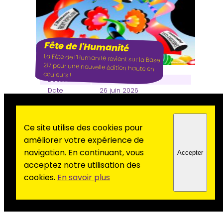
Fête de l'Humanité
La Fête de l’Humanité revient sur la Base
217 pour une nouvelle édition haute en
couleurs !
Détails
Date
26 juin 2026
Heure
Lieu
La Base 217
Rue de la Mare aux
Ce site utilise des cookies pour
Adresse
Joncs 91220 Le Plessis-
améliorer votre expérience de
Pâté
navigation. En continuant, vous
Commune
Le Plessis-Pâté (91)
Accepter
Tarif
0,00
acceptez notre utilisation des
Sur
cookies.
En savoir plus
Non
inscription