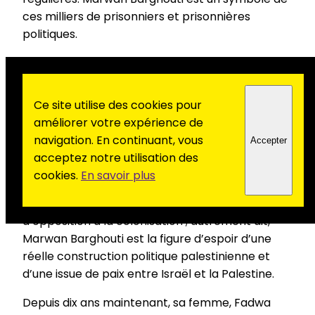
ces milliers de prisonniers et prisonnières
politiques.
Depuis 2002, le dirigeant du Fatah Marwan
Barghouti est emprisonné par l’armée
israélienne. Condamné à 5 peines à perpétuité,
Ce site utilise des cookies pour
soumis à des mauvais traitements quotidiens,
améliorer votre expérience de
des tortures récurrentes, et privé de
navigation. En continuant, vous
Accepter
nombreuses fois de visites de ses proches, il
acceptez notre utilisation des
incarne pour les Palestiniens et la communauté
cookies.
En savoir plus
internationale la quasi seule possibilité d’union
entre les différents partis et organisations
d’opposition à la colonisation ; autrement dit,
Marwan Barghouti est la figure d’espoir d’une
réelle construction politique palestinienne et
d’une issue de paix entre Israël et la Palestine.
Depuis dix ans maintenant, sa femme, Fadwa