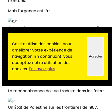
frontons.
Mais l’urgence est là :
À Gaza, le gouvernement Netanyahou intensifie
sa guerre génocidaire.
Ce site utilise des cookies pour
améliorer votre expérience de
En Cisjordanie, avec l’appui des colons, il
navigation. En continuant, vous
Accepter
accélère l’annexion.
acceptez notre utilisation des
cookies.
En savoir plus
Une véritable politique d’épuration ethnique
assumée.
La reconnaissance doit se traduire dans les faits :
Un État de Palestine sur les frontières de 1967,