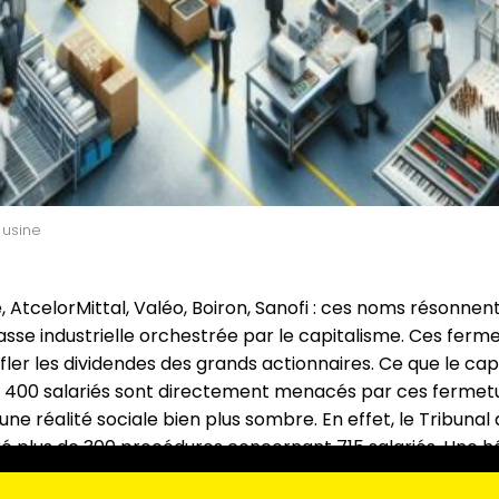
 usine
 AtcelorMittal, Valéo, Boiron, Sanofi : ces noms résonn
sse industrielle orchestrée par le capitalisme. Ces ferme
nfler les dividendes des grands actionnaires. Ce que le capi
e 400 salariés sont directement menacés par ces fermetu
 une réalité sociale bien plus sombre. En effet, le Tribu
ré plus de 300 procédures concernant 715 salariés. Une
rit dans un contexte de déclin industriel prolongé.