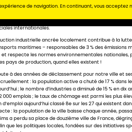
rie est essentielle à la vitalité économique et sociale. Elle
 expérience de navigation. En continuant, vous acceptez no
ices publics et les infrastructures, et enrichit les territo
alement un pilier de souveraineté face aux tensions crois
ales internationales.
uction industrielle ancrée localement contribue à la lutte
ransports maritimes – responsables de 3 % des émissions 
 – et respecte les normes environnementales nationales, 
s pays de production, quand elles existent !
ute à des années de déclassement pour notre ville et ses 
nt cruellement : la population active a chuté de 17 % dans l
urd’hui ; le nombre d’industries a diminué de 15 % en dix a
2 000 emplois ; le taux de chômage est parmi les plus éle
 d’emploi aujourd’hui classé 8e sur les 27 qui existent dan
te : la population de la ville baisse chaque année, passa
ims a perdu sa place de douzième ville de France, dégring
in que les politiques locales, fondées sur des initiatives s