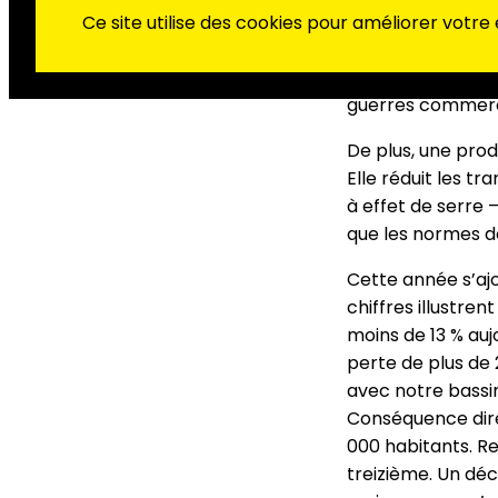
Pourtant, l’indust
Ce site utilise des cookies pour améliorer votre
développe les serv
elle constitue ég
guerres commerci
De plus, une prod
Elle réduit les t
à effet de serre
que les normes de
Cette année s’ajo
chiffres illustre
moins de 13 % aujo
perte de plus de 
avec notre bassin
Conséquence direc
000 habitants. Re
treizième. Un décl