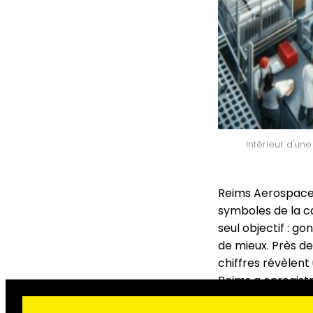
Intérieur d'une
Reims Aerospace,
symboles de la ca
seul objectif : go
de mieux. Près d
chiffres révèlent
Reims a enregist
sociale qui s’insc