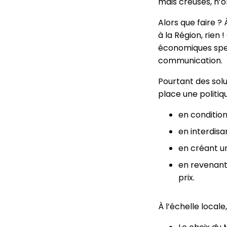
mais creuses, n’o
Alors que faire ?
à la Région, rien 
économiques spect
communication.
Pourtant des solut
place une politiq
en conditio
en interdisa
en créant un
en revenant 
prix.
À l’échelle locale