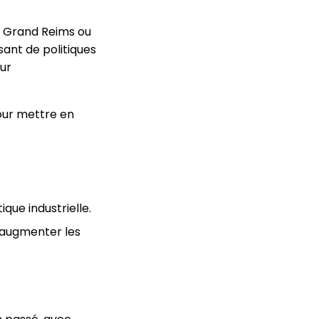
au Grand Reims ou
isant de politiques
ur
pour mettre en
que industrielle.
u’augmenter les