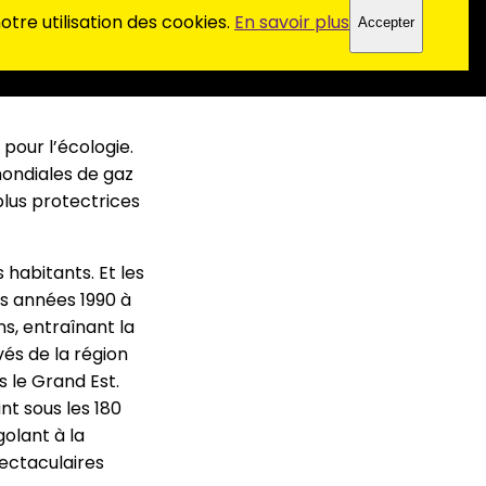
 crée des emplois,
tre utilisation des cookies.
En savoir plus
Accepter
ires. En France,
santes des
 pour l’écologie.
mondiales de gaz
plus protectrices
habitants. Et les
es années 1990 à
ns, entraînant la
vés de la région
s le Grand Est.
nt sous les 180
olant à la
pectaculaires